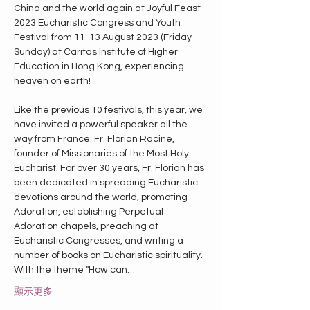
China and the world again at Joyful Feast 
2023 Eucharistic Congress and Youth 
Festival from 11-13 August 2023 (Friday-
Sunday) at Caritas Institute of Higher 
Education in Hong Kong, experiencing 
heaven on earth!

Like the previous 10 festivals, this year, we 
have invited a powerful speaker all the 
way from France: Fr. Florian Racine, 
founder of Missionaries of the Most Holy 
Eucharist. For over 30 years, Fr. Florian has 
been dedicated in spreading Eucharistic 
devotions around the world, promoting 
Adoration, establishing Perpetual 
Adoration chapels, preaching at 
Eucharistic Congresses, and writing a 
number of books on Eucharistic spirituality. 
With the theme "How can…
顯示更多