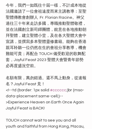
今年，我們一如既往十屆一樣，不計成本地從
法國邀請了一位會祖遠度而來主講教導：至聖
聖體傳教會創辦人  Fr. Florian Racine。神父
過往三十年來走訪多國，專職推動聖體敬禮，
並在法國創立新司鐸團體，銳意在各地推動朝
拜聖體，建立聖體小堂，及在各大聖體大會中
宣講，並撰寫多本聖體靈修書籍。能夠在香港
親耳聆聽一位仍然在生的會祖分享教導，機會
難能可貴；再配合 TOUCH 備受歡迎的歌舞配
套，Joyful Feast 2023 聖體大會暨青年節勢
必再度盛況空前。

名額有限，萬勿錯過。還不馬上動身，從速報
名？Joyful Feast 見！
<!--td {border: 1px solid 
#cccccc
;}br {mso-
data-placement:same-cell;}--
>Experience Heaven on Earth Once Again

Joyful Feast is BACK!

TOUCH cannot wait to see you and all 
youth and faithful from Hong Kong, Macau, 