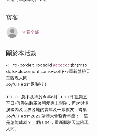
賓客
查看全部
關於本活動
<!--td {border: 1px solid 
#cccccc
;}br {mso-
data-placement:same-cell;}-->重新體驗天
堂臨現人間

Joyful Feast 返嚟啦！

TOUCH 急不及待於今年8月11-13日(星期五
至日) 假香港將軍澳明愛專上學院，再次與港
澳國內及世界各地的青年及一眾教友，齊集 
Joyful Feast 2023 聖體大會暨青年節：「這
是怎能成就？」(路1:34)，重新體驗天堂臨現
人間。
